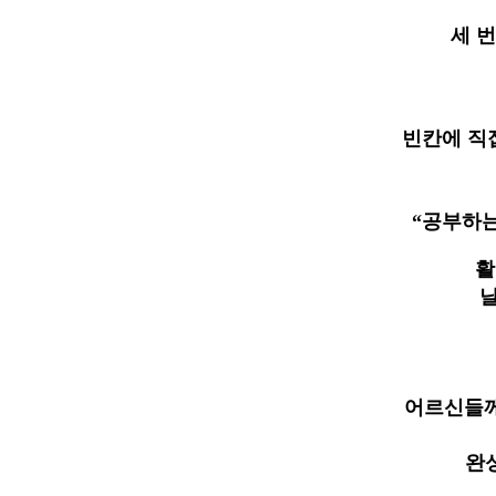
세 
빈칸에 직
“
공부하는
활
날
어르신들께
완